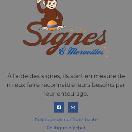
n
e
m
e
n
t
s
À l’aide des signes, ils sont en mesure de
mieux faire reconnaître leurs besoins par
leur entourage.
Politique de confidentialité
Politique d’achat