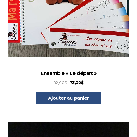
Ensemble « Le départ »
Le
Le
82,00
$
73,00
$
prix
prix
initial
actuel
Ajouter au panier
était :
est :
82,00$.
73,00$.