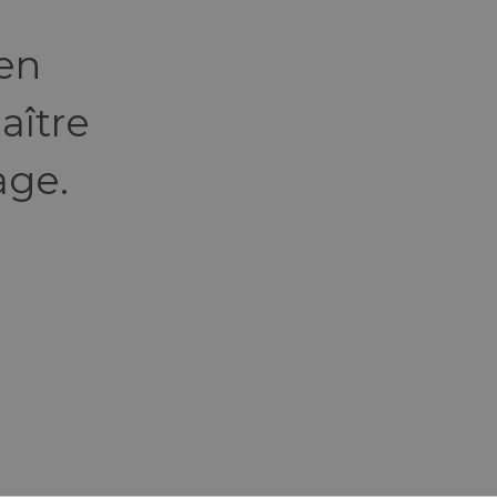
 en
aître
age.